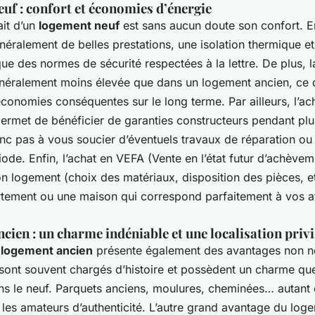
uf : confort et économies d’énergie
ait d’un
logement neuf
est sans aucun doute son confort. En
néralement de belles prestations, une isolation thermique e
que des normes de sécurité respectées à la lettre. De plus,
énéralement moins élevée que dans un logement ancien, ce 
onomies conséquentes sur le long terme. Par ailleurs, l’ac
ermet de bénéficier de garanties constructeurs pendant plu
nc pas à vous soucier d’éventuels travaux de réparation o
iode. Enfin, l’achat en VEFA (Vente en l’état futur d’achève
n logement (choix des matériaux, disposition des pièces, etc
rtement ou une maison qui correspond parfaitement à vos at
cien : un charme indéniable et une localisation privi
n
logement ancien
présente également des avantages non né
 sont souvent chargés d’histoire et possèdent un charme que
ns le neuf. Parquets anciens, moulures, cheminées… autant 
 les amateurs d’authenticité. L’autre grand avantage du log