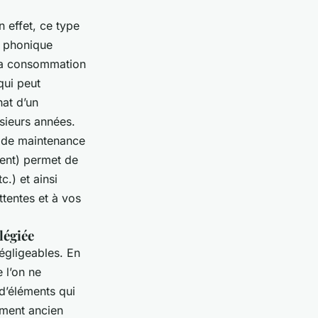
 effet, ce type
t phonique
 la consommation
qui peut
hat d’un
sieurs années.
u de maintenance
ment) permet de
.) et ainsi
tentes et à vos
légiée
gligeables. En
 l’on ne
d’éléments qui
ement ancien