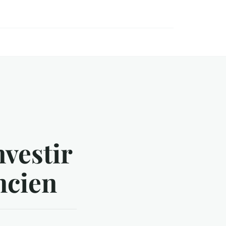
vestir
ncien