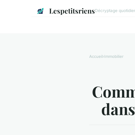
Lespetitsriens
Décryptage quotidien 
Accueil
›
Immobilier
Comme
dans