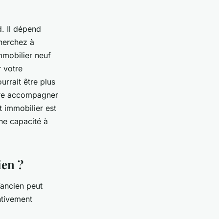
d. Il dépend
cherchez à
mmobilier neuf
r votre
urrait être plus
aire accompagner
t immobilier est
ne capacité à
ien ?
l’ancien peut
ntivement