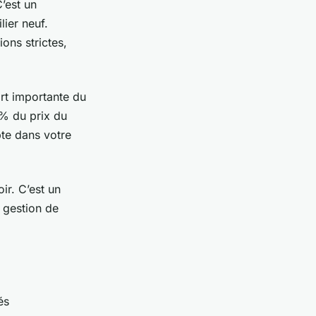
C’est un
lier neuf.
ions strictes,
art importante du
3% du prix du
te dans votre
ir. C’est un
 gestion de
és