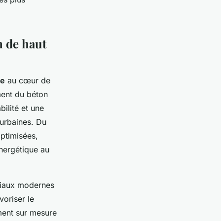
n de haut
ne
au cœur de
ment du béton
ilité et une
 urbaines. Du
optimisées,
énergétique au
ériaux modernes
oriser le
ement sur mesure