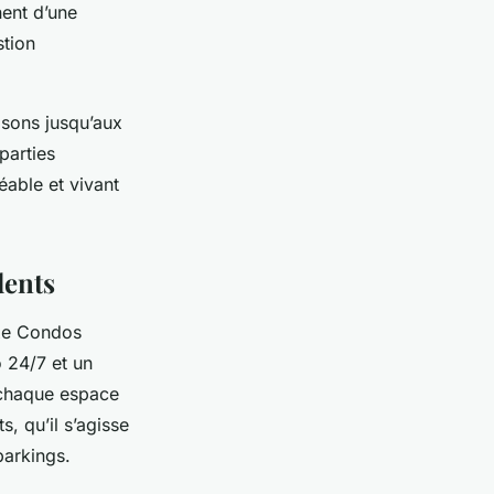
ent d’une
stion
isons jusqu’aux
parties
able et vivant
dents
exe Condos
 24/7 et un
s chaque espace
, qu’il s’agisse
parkings.