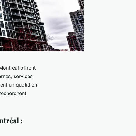
ontréal offrent
ernes, services
ent un quotidien
 recherchent
tréal :