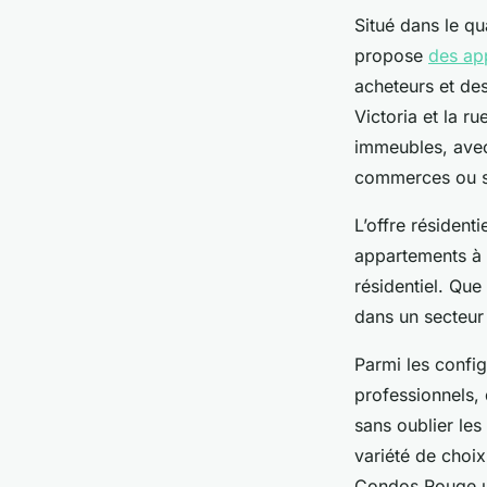
Situé dans le q
propose
des ap
acheteurs et des
Victoria et la 
immeubles, avec 
commerces ou se
L’offre résident
appartements à 
résidentiel. Que
dans un secteur 
Parmi les confi
professionnels, 
sans oublier le
variété de choi
Condos Rouge une