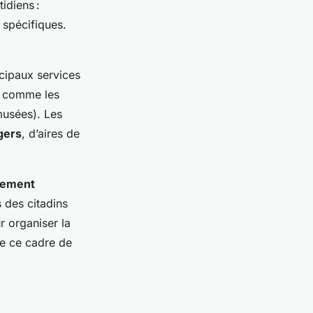
idiens :
 spécifiques.
cipaux services
ut comme les
musées). Les
gers
, d’aires de
gement
 des citadins
r organiser la
te ce cadre de