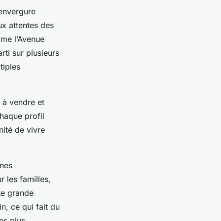
’envergure
ux attentes des
mme l’Avenue
ti sur plusieurs
tiples
s à vendre et
haque profil
ité de vivre
unes
 les familles,
te grande
, ce qui fait du
es plus