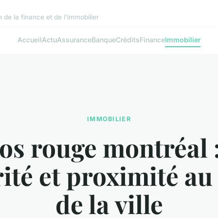
de la finance et de l'immobilier
Accueil
Actu
Assurance
Banque
Crédits
Finance
Immobilier
IMMOBILIER
s rouge montréal :
ité et proximité a
de la ville