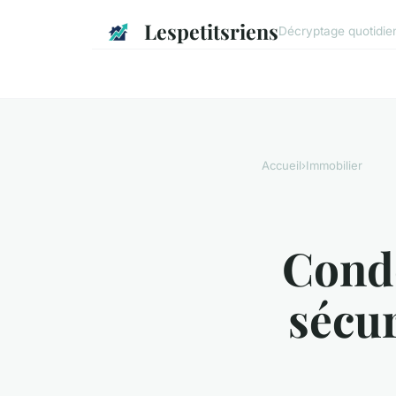
Lespetitsriens
Décryptage quotidien 
Accueil
›
Immobilier
Condo
sécur