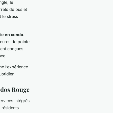
ngle, le
rêts de bus et
 le stress
vie en condo
.
heures de pointe.
ement conçues
nce.
e l’expérience
uotidien.
ondos Rouge
rvices intégrés
s résidents