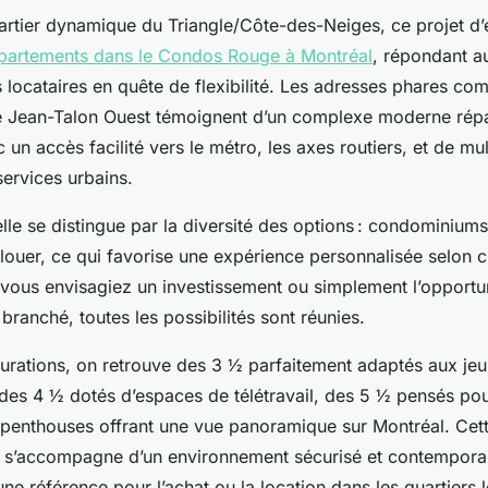
uartier dynamique du Triangle/Côte-des-Neiges, ce projet d
partements dans le Condos Rouge à Montréal
, répondant a
 locataires en quête de flexibilité. Les adresses phares co
rue Jean-Talon Ouest témoignent d’un complexe moderne répar
un accès facilité vers le métro, les axes routiers, et de mul
rvices urbains.
ielle se distingue par la diversité des options : condominium
louer, ce qui favorise une expérience personnalisée selon c
 vous envisagiez un investissement ou simplement l’opportun
branché, toutes les possibilités sont réunies.
gurations, on retrouve des 3 ½ parfaitement adaptés aux je
des 4 ½ dotés d’espaces de télétravail, des 5 ½ pensés pour
s penthouses offrant une vue panoramique sur Montréal. Cet
x s’accompagne d’un environnement sécurisé et contemporain
 référence pour l’achat ou la location dans les quartiers l