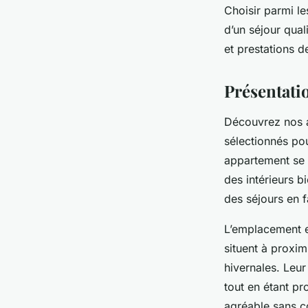
Choisir parmi l
d’un séjour qua
et prestations de
Présentati
Découvrez nos 
sélectionnés po
appartement se 
des intérieurs b
des séjours en f
L’emplacement e
situent à proximi
hivernales. Leur
tout en étant pr
agréable sans co