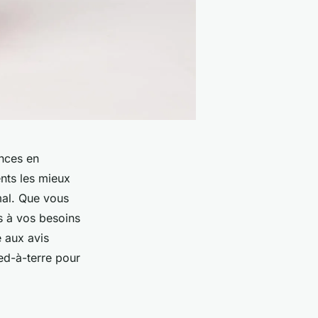
nces en
nts les mieux
mal. Que vous
s à vos besoins
e aux avis
ied-à-terre pour