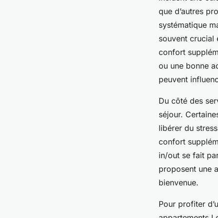
que d’autres pr
systématique mai
souvent crucial
confort suppléme
ou une bonne acc
peuvent influenc
Du côté des serv
séjour. Certaine
libérer du stres
confort supplém
in/out se fait p
proposent une ar
bienvenue.
Pour profiter d’
appartements Le