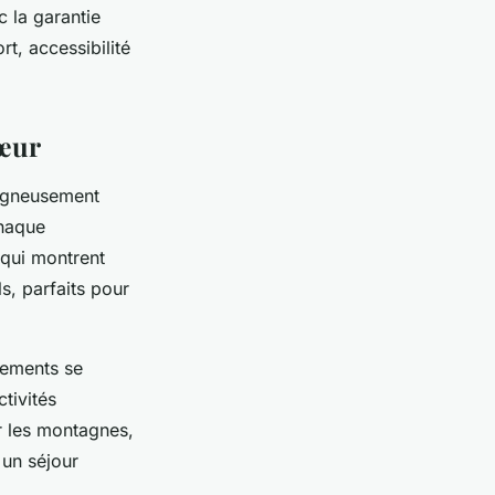
 la garantie
t, accessibilité
cœur
igneusement
Chaque
 qui montrent
s, parfaits pour
tements se
ctivités
ur les montagnes,
 un séjour