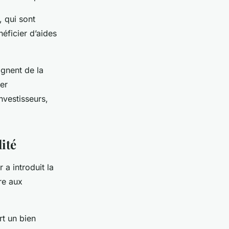
 qui sont
éficier d’aides
ignent de la
er
nvestisseurs,
ité
 a introduit la
fre aux
rt un bien