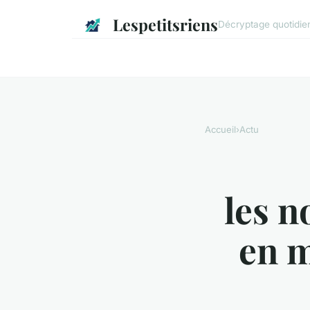
Lespetitsriens
Décryptage quotidien 
Accueil
›
Actu
les n
en m