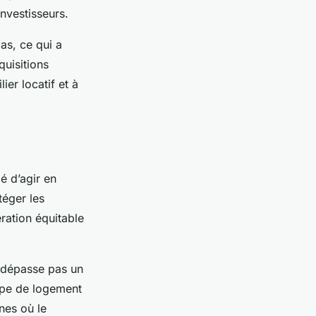
investisseurs.
bas, ce qui a
quisitions
er locatif et à
é d’agir en
téger les
ration équitable
e dépasse pas un
type de logement
nes où le