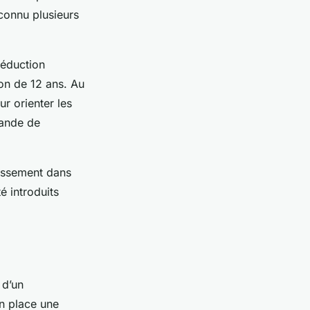
 connu plusieurs
réduction
ion de 12 ans. Au
ur orienter les
mande de
tissement dans
é introduits
 d’un
en place une