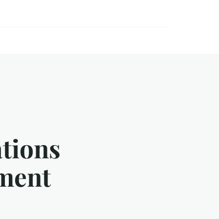
ations
ement