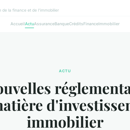
de la finance et de l'immobilier
Accueil
Actu
Assurance
Banque
Crédits
Finance
Immobilier
ACTU
ouvelles réglement
atière d'investiss
immobilier