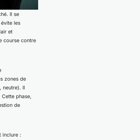
é. Il se
évite les
air et
e course contre
e
les zones de
 neutre). Il
 Cette phase,
estion de
 inclure :