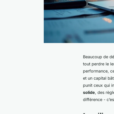
Beaucoup de déb
tout perdre le l
performance, ce 
et un capital bâ
punit ceux qui i
solide
, des règl
différence - c’es