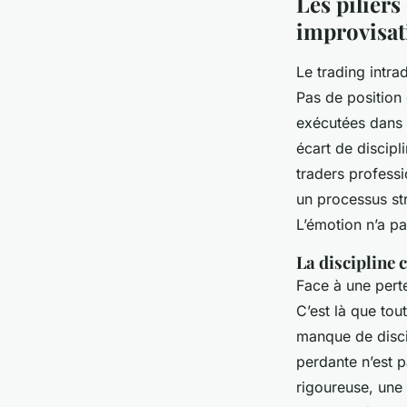
Les piliers
improvisat
Le trading intra
Pas de position
exécutées dans l
écart de discipl
traders professi
un processus str
L’émotion n’a pa
La discipline
Face à une perte
C’est là que tou
manque de disci
perdante n’est p
rigoureuse, une