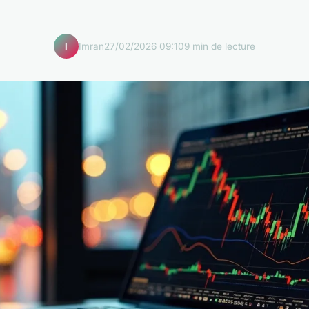
Imran
27/02/2026 09:10
9 min de lecture
I