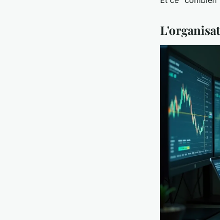
Et ce "combien" 
L'organisa