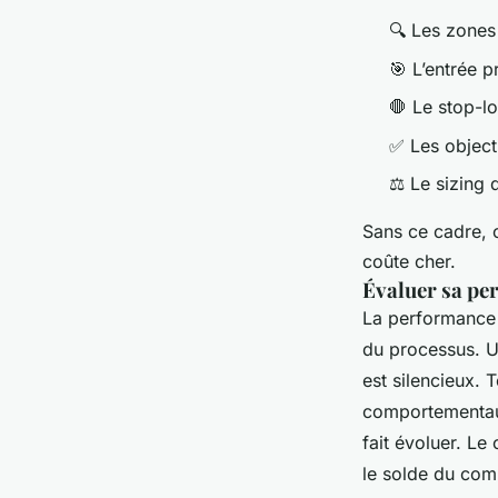
🔍 Les zones 
🎯 L’entrée p
🛑 Le stop-l
✅ Les objecti
⚖️ Le sizing 
Sans ce cadre, c
coûte cher.
Évaluer sa pe
La performance n
du processus. U
est silencieux. 
comportementaux,
fait évoluer. Le
le solde du com