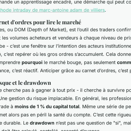
mande un apprentissage encadré, une démarche qui peut 
thode intraday de marc-antoine adam de villiers
.
rnet d'ordres pour lire le marché
es, ou DOM (Depth of Market), est l’outil des traders confir
t les volumes acheteurs et vendeurs à chaque niveau de pri
 - c’est une fenêtre sur l’intention des acteurs institutionne
é, c’est repérer où les gros ordres s’accumulent. Cela donn
comprendre
pourquoi
le marché bouge, pas seulement
comm
nce, c’est réactif. Anticiper grâce au carnet d’ordres, c’est 
isque et le drawdown
 cherche pas à gagner à tout prix - il cherche à survivre p
 Une gestion du risque implacable. En général, les profession
trade à
moins de 1 % du capital total
. Même une série de pe
et alors pas en péril la santé du compte. C’est cette rigue
e durable. Le
drawdown
n’est pas une question de "si", ma