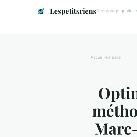
Lespetitsriens
Décryptage quotidien 
Accueil
›
Finance
Optim
métho
Marc-