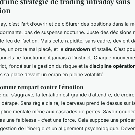
 d'une stratégie de trading intraday sans
ion
day, c’est l’art d’ouvrir et de clôturer des positions dans la
 dormante, pas de suspense nocturne. Juste des décisions r
e feu de l’action. Mais cette rapidité, sans cadre, devient
ine, un ordre mal placé, et le
drawdown
s’installe. C’est po
onnels ne fonctionnent jamais à l’instinct. Chaque mouvemen
ict, fondé sur la gestion du risque et la
discipline opératio
s sa place devant un écran en pleine volatilité.
 comme rempart contre l'émotion
 qui s’aggrave, la tentation est grande d’attendre, de croir
t dérape. Sans règle claire, le cerveau prend le dessus sur la
pline mentale mène aux cascades de pertes. Savoir couper
as une faiblesse - c’est une force. Cela suppose une prépar
 gestion de l’énergie et un alignement psychologique. Deve