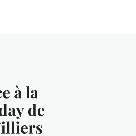
e à la
day de
lliers