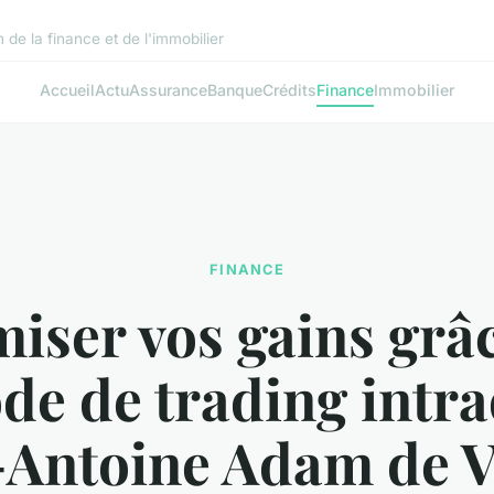
de la finance et de l'immobilier
Accueil
Actu
Assurance
Banque
Crédits
Finance
Immobilier
FINANCE
iser vos gains grâc
de de trading intra
Antoine Adam de Vi