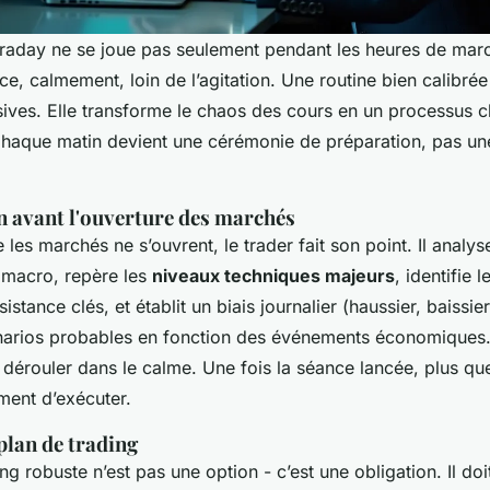
traday ne se joue pas seulement pendant les heures de march
ce, calmement, loin de l’agitation. Une routine bien calibrée 
ives. Elle transforme le chaos des cours en un processus cl
Chaque matin devient une cérémonie de préparation, pas un
n avant l'ouverture des marchés
es marchés ne s’ouvrent, le trader fait son point. Il analys
 macro, repère les
niveaux techniques majeurs
, identifie 
istance clés, et établit un biais journalier (haussier, baissier,
énarios probables en fonction des événements économiques.
e dérouler dans le calme. Une fois la séance lancée, plus qu
ement d’exécuter.
plan de trading
g robuste n’est pas une option - c’est une obligation. Il doit