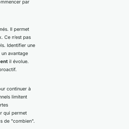
commencer par
més. Il permet
x. Ce n’est pas
ls. Identifier une
e un avantage
ent
il évolue.
proactif.
our continuer à
nels limitent
rtes
ur qui permet
is de "combien".