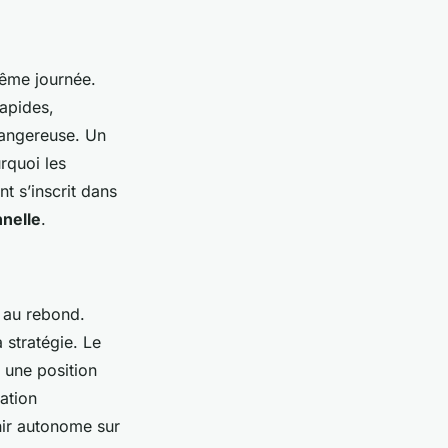
 même journée.
apides,
 dangereuse. Un
urquoi les
t s’inscrit dans
nnelle
.
e au rebond.
 stratégie. Le
 une position
ation
nir autonome sur