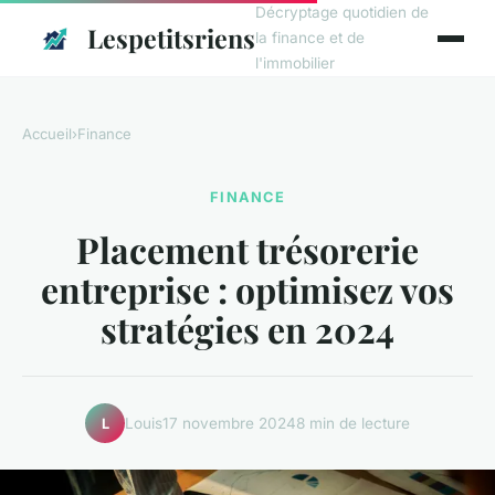
Décryptage quotidien de
Lespetitsriens
la finance et de
l'immobilier
Accueil
›
Finance
FINANCE
Placement trésorerie
entreprise : optimisez vos
stratégies en 2024
Louis
17 novembre 2024
8 min de lecture
L