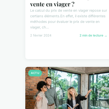
vente en viager ?
Le calcul du prix de vente en viager repose sur
certians éléments.En effet, il existe différentes
méthodes pour évaluer le prix de vente en
viager, ch...
2 février 2024
2 min de lecture →
ACTU