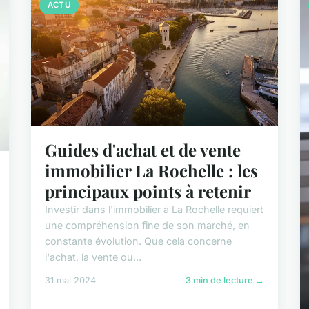
ACTU
Guides d'achat et de vente
immobilier La Rochelle : les
principaux points à retenir
Investir dans l'immobilier à La Rochelle requiert
une compréhension fine de son marché, en
constante évolution. Que cela concerne
l'achat, la vente ou...
31 mai 2024
3 min de lecture →