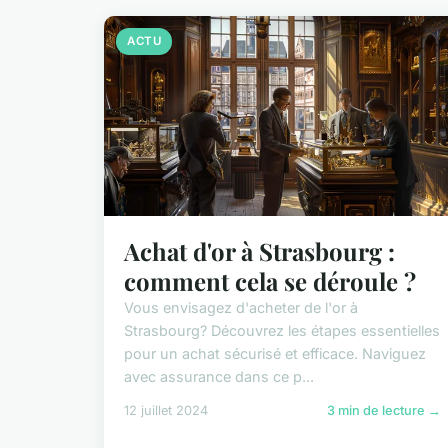
ACTU
Achat d'or à Strasbourg :
comment cela se déroule ?
Vous envisagez d'acheter de l'or à
Strasbourg? Découvrez les étapes essentielles
pour un achat sécurisé et efficace. Naviguez
avec assurance dans ce p...
12 juillet 2024
3 min de lecture →