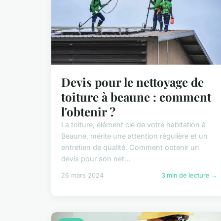
Devis pour le nettoyage de
toiture à beaune : comment
l'obtenir ?
La toiture, élément clé de votre habitation à
Beaune, mérite une attention régulière et un
entretien de qualité. Comment obtenir un
devis pour son net...
26 mars 2024
3 min de lecture →