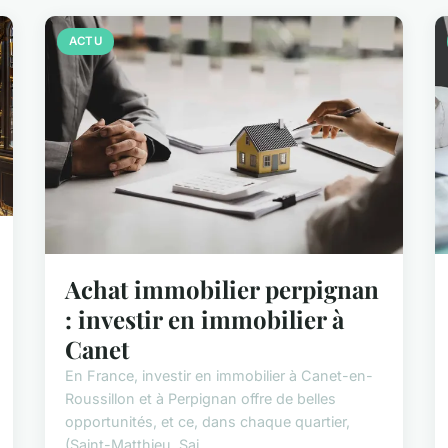
ACTU
Achat immobilier perpignan
: investir en immobilier à
Canet
En France, investir en immobilier à Canet-en-
Roussillon et à Perpignan offre de belles
opportunités, et ce, dans chaque quartier,
(Saint-Matthieu, Sai...