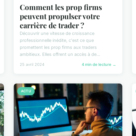
Comment les prop firms
peuvent propulser votre
carrière de trader ?
Découvrir une vitesse de croissance
professionnelle inédite, c'est ce que
promettent les prop firms aux traders
ambitieux. Elles offrent un accès à de...
25 avril 2024
4 min de lecture →
ACTU