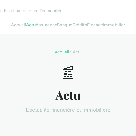
de la finance et de l'immobilier
Accueil
Actu
Assurance
Banque
Crédits
Finance
Immobilier
Accueil
› Actu
📰
Actu
L'actualité financière et immobilière