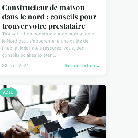
Constructeur de maison
dans le nord : conseils pour
trouver votre prestataire
Trouver le bon constructeur de maison dans
le Nord peut s'apparenter à une quête de
l'habitat idéal, mais rassurez-vous, des
conseils éclairés existen...
30 mars 2024
3 min de lecture →
ACTU