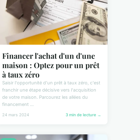
Financer l'achat d'un d'une
maison : Optez pour un prêt
à taux zéro
Saisir l'opportunité d'un prêt à taux zéro, c'est
franchir une étape décisive vers l'acquisition
de votre maison. Parcourez les allées du
financement ...
24 mars 2024
3 min de lecture →