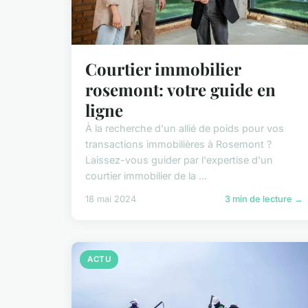
Courtier immobilier
rosemont: votre guide en
ligne
À la recherche d'un allié de poids pour vos
transactions immobilières à Rosemont ?
Laissez-vous guider par l'expertise d'un
courtier immobilier de la ...
18 mai 2024
3 min de lecture →
ACTU