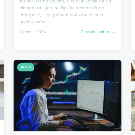
Au sein d'une société, le capital social est un
élément obligatoire. Dès la création d'une
entreprise, il est présent alors maitriser ce
sujet s'avère...
3 février 2024
2 min de lecture →
ACTU