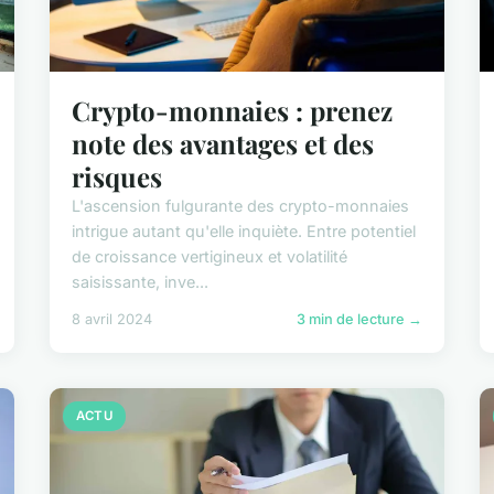
Crypto-monnaies : prenez
note des avantages et des
risques
L'ascension fulgurante des crypto-monnaies
intrigue autant qu'elle inquiète. Entre potentiel
de croissance vertigineux et volatilité
saisissante, inve...
8 avril 2024
3 min de lecture →
ACTU