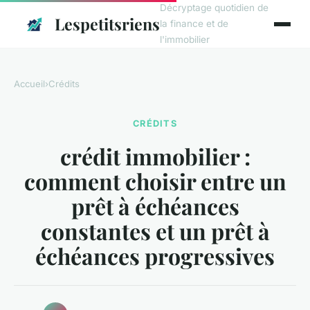
Décryptage quotidien de
Lespetitsriens
la finance et de
l'immobilier
Accueil
›
Crédits
CRÉDITS
crédit immobilier :
comment choisir entre un
prêt à échéances
constantes et un prêt à
échéances progressives