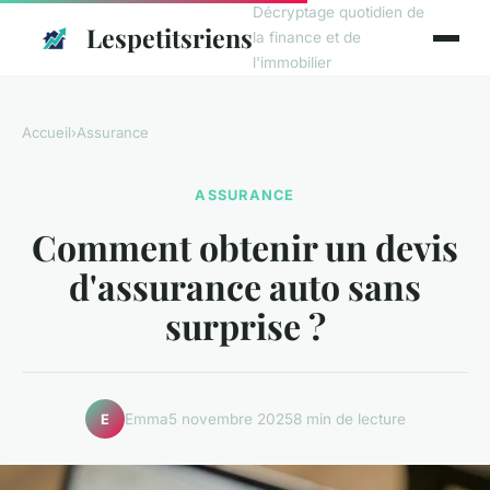
Décryptage quotidien de
Lespetitsriens
la finance et de
l'immobilier
Accueil
›
Assurance
ASSURANCE
Comment obtenir un devis
d'assurance auto sans
surprise ?
Emma
5 novembre 2025
8 min de lecture
E