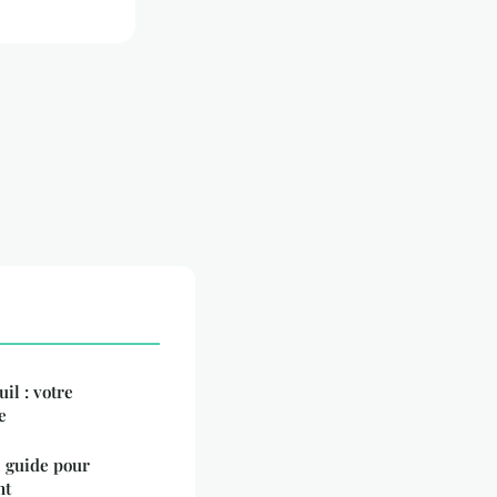
il : votre
e
e guide pour
nt