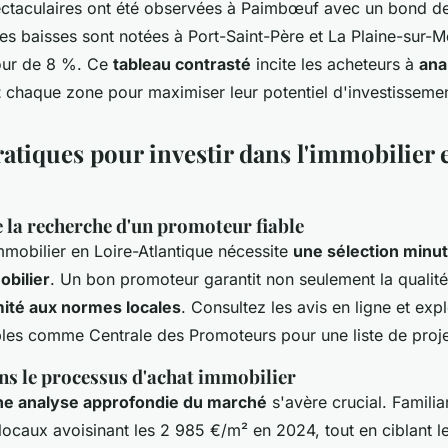
ctaculaires
ont été observées à Paimbœuf avec un bond d
des baisses sont notées à Port-Saint-Père et La Plaine-sur-
our de 8 %. Ce
tableau contrasté
incite les acheteurs à
ana
t
chaque zone pour maximiser leur potentiel d'investissemen
ratiques pour investir dans l'immobilier 
 la recherche d'un promoteur fiable
immobilier en Loire-Atlantique nécessite
une sélection minu
bilier
. Un bon promoteur garantit non seulement la qualité
mité aux normes locales
. Consultez les avis en ligne et exp
bles comme Centrale des Promoteurs pour une liste de proje
ns le processus d'achat immobilier
ne analyse approfondie du marché
s'avère crucial. Famili
locaux avoisinant les 2 985 €/m² en 2024, tout en ciblant l