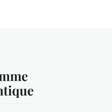
ramme
ntique