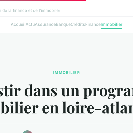
de la finance et de l'immobilier
Accueil
Actu
Assurance
Banque
Crédits
Finance
Immobilier
IMMOBILIER
stir dans un prog
ilier en loire-atla