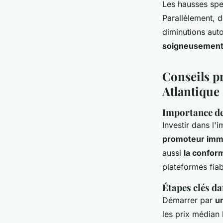
Les
hausses spe
Parallèlement, 
diminutions aut
soigneusemen
Conseils p
Atlantique
Importance de
Investir dans l'
promoteur immo
aussi
la confor
plateformes fia
Étapes clés da
Démarrer par
u
les prix médian 