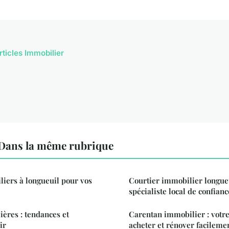
rticles Immobilier
Dans la même rubrique
iers à longueuil pour vos
Courtier immobilier longueu
spécialiste local de confianc
ières : tendances et
Carentan immobilier : votr
ir
acheter et rénover facileme