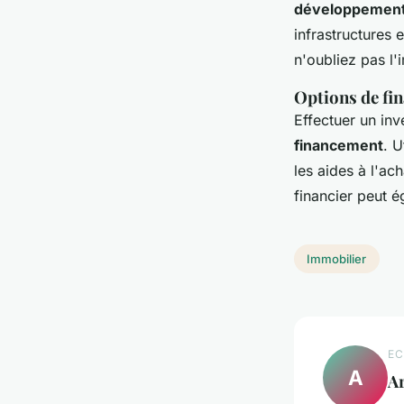
développemen
infrastructures 
n'oubliez pas l
Options de fi
Effectuer un in
financement
. U
les aides à l'ac
financier peut 
Immobilier
EC
A
A