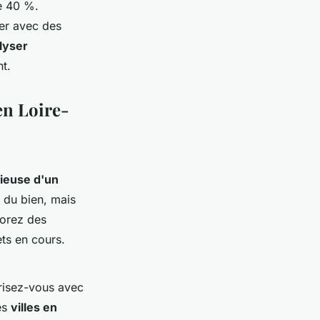
e 40 %.
Mer avec des
lyser
t.
en Loire-
tieuse d'un
 du bien, mais
lorez des
ts en cours.
arisez-vous avec
es
villes en