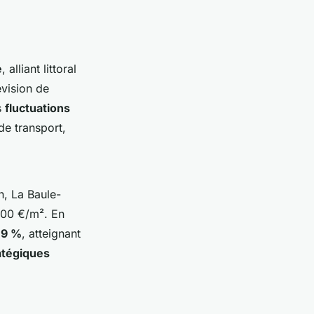
e
, alliant littoral
vision de
s
fluctuations
de transport,
n, La Baule-
700 €/m². En
 9 %
, atteignant
atégiques