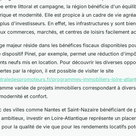
e entre littoral et campagne, la région bénéficie d'un équilib
rique et modernité. Elle est propice à un cadre de vie agréab
 plus d'investisseurs. En effet, les infrastructures y sont bi
x commerces, marchés, et centres de loisirs facilement ac
ge majeur réside dans les bénéfices fiscaux disponibles pou
e dispositif Pinel, par exemple, permet une réduction d'impô
ts neufs mis en location. Pour découvrir les diverses oppo
rtes par la région, il est possible de visiter le site
traledespromoteurs.fr/programmes-immobiliers-loire-atlant
amme variée de projets immobiliers correspondant à divers
 modernité et confort.
c des villes comme Nantes et Saint-Nazaire bénéficiant de p
mbitieux, investir en Loire-Atlantique représente un place
t pour la qualité de vie que pour les rendements locatifs pote