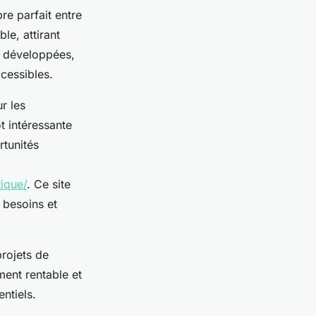
re parfait entre
le, attirant
en développées,
cessibles.
r les
t intéressante
rtunités
ique/
. Ce site
 besoins et
rojets de
ment rentable et
ntiels.