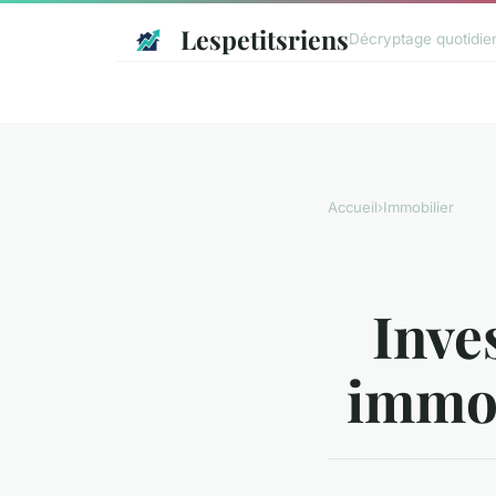
Lespetitsriens
Décryptage quotidien 
Accueil
›
Immobilier
Inve
immob