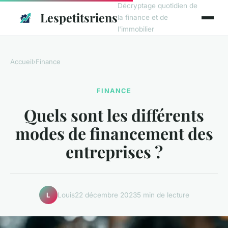
Décryptage quotidien de
Lespetitsriens
la finance et de
l'immobilier
Accueil
›
Finance
FINANCE
Quels sont les différents
modes de financement des
entreprises ?
Louis
22 décembre 2023
5 min de lecture
L