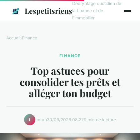
Décryptage quotidien de
Lespetitsriens
la finance et de
l'immobilier
Accueil
›
Finance
FINANCE
Top astuces pour
consolider tes prêts et
alléger ton budget
Imran
30/03/2026 08:27
9 min de lecture
I