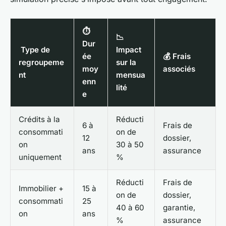
⏱
📉
Dur
️ Type de
Impact
ée
💰 Frais
regroupeme
sur la
moy
associés
nt
mensua
enn
lité
e
Crédits à la
Réducti
6 à
Frais de
consommati
on de
12
dossier,
on
30 à 50
ans
assurance
uniquement
%
Réducti
Frais de
Immobilier +
15 à
on de
dossier,
consommati
25
40 à 60
garantie,
on
ans
%
assurance